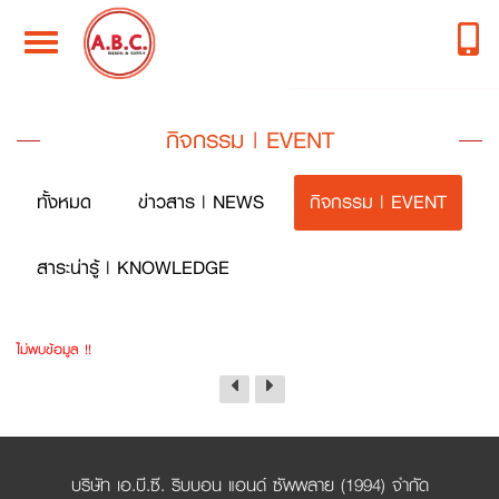
Toggle
navigation
กิจกรรม | EVENT
ทั้งหมด
ข่าวสาร | NEWS
กิจกรรม | EVENT
สาระน่ารู้ | KNOWLEDGE
ไม่พบข้อมูล !!
บริษัท เอ.บี.ซี. ริบบอน แอนด์ ซัพพลาย (1994) จำกัด