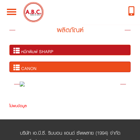
Toggle
navigation
ผลิตภัณฑ์
หมึกพิมพ์ SHARP
CANON
ไม่พบข้อมูล
บริษัท เอ.บี.ซี. ริบบอน แอนด์ ซัพพลาย (1994) จำกัด